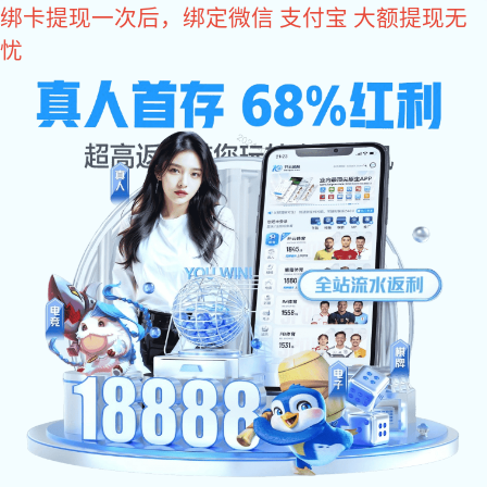
k1体育
All
智能家庭锁
智能公寓锁
智能办公锁
智能交通锁
智能校园锁
美标锁系列
日标智能锁
智能锁行业应用
>>智能公寓锁