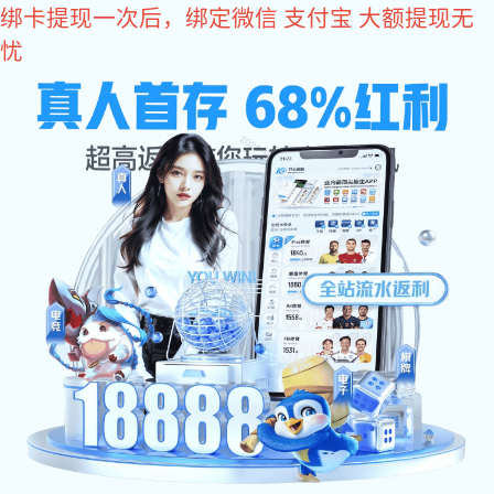
k1体育
呼和浩特市公安局一行莅临k1体育 - 十年品牌 值得信赖
走访调研
日期：2023-05-24 来源：k1体育 浏览：
7061
核心提示：呼和浩特市公安局一行莅临k1体育 -
十年品牌 值得信赖 走访调研
5月21日上午，呼和浩特市公安局一行莅临k1体育 - 十年
品牌 值得信赖 （以下简称“曼申”）走访调研，我司董事