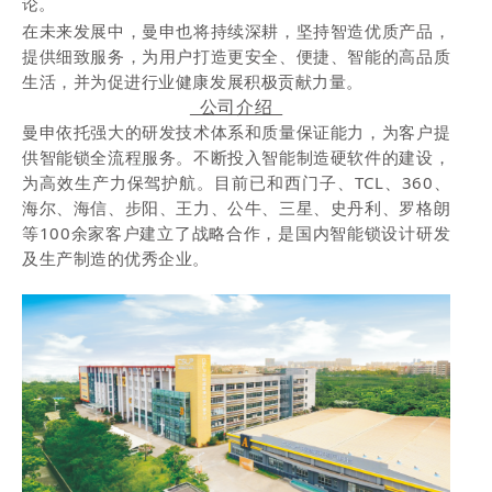
论。
在未来发展中，曼申也将持续深耕，坚持智造优质产品，
提供细致服务，为用户打造更安全、便捷、智能的高品质
生活，并为促进行业健康发展积极贡献力量。
公司介绍
曼申依托强大的研发技术体系和质量保证能力，为客户提
供智能锁全流程服务
。不断投入智能制造硬软件的建设，
为高效生产力保驾
护航。目
前已和西门子、TCL、360、
海尔、海信、步阳、王力、公牛、三星、史丹利、罗格朗
等100余家客户建立了战略合作，是国内智能锁设计研发
及生产制造的优秀企业。