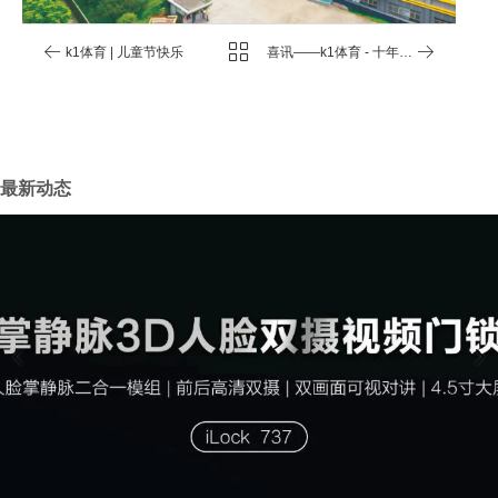
k1体育 | 儿童节快乐
喜讯——k1体育 - 十年品
牌 值得信赖 检测中心通过
CNAS认可！
最新动态