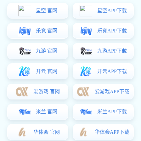
长张宝强与中山市公安局相关领导一同热情接待，并陪同
视察公司各项工作。
呼和浩特市公安局一行参观了曼申展厅，董事长张宝强向
他们介绍了公司的发展历程、近期的发展状况和未来的发
展方向，并一同到曼申检测中心（已获得CNAS认可）和
生产制造中心，详细了解了智能锁的生产制造流程以及质