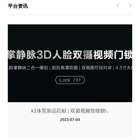
平台资讯
k1体育新品巨献 | 双摄视频智能锁i..
2023-07-04