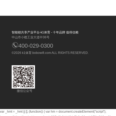
智能锁共享产业平台-k1体育 - 十年品牌 值得信赖
中山市小榄工业大道中36号
400-029-0300
©2026
k1体育:bobowifi.com
ALL RIGHTS RESERVED.
微信公众号
var _hmt = _hmt || []; (function() { var hm = document.createElement("script");